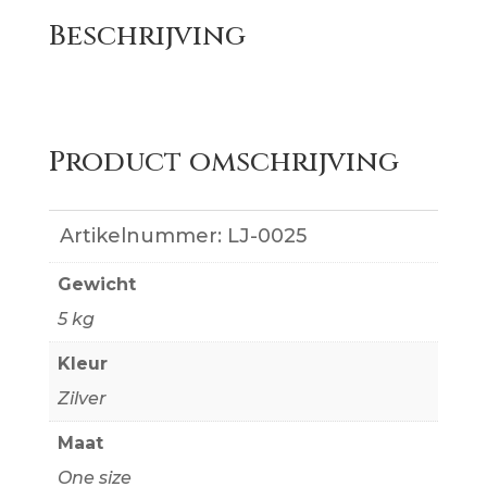
Coco
Beschrijving
aantal
Product omschrijving
Artikelnummer:
LJ-0025
Gewicht
5 kg
Kleur
Zilver
Maat
One size