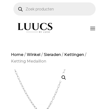
Producten
zoeken
Home
/
Winkel
/
Sieraden
/
Kettingen
/
Ketting Medaillon