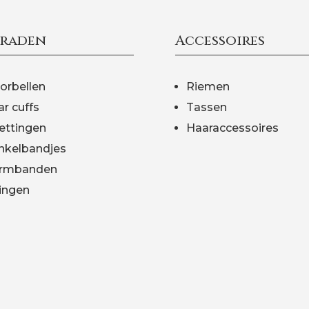
eraden
Accessoires
orbellen
Riemen
ar cuffs
Tassen
ettingen
Haaraccessoires
nkelbandjes
rmbanden
ingen