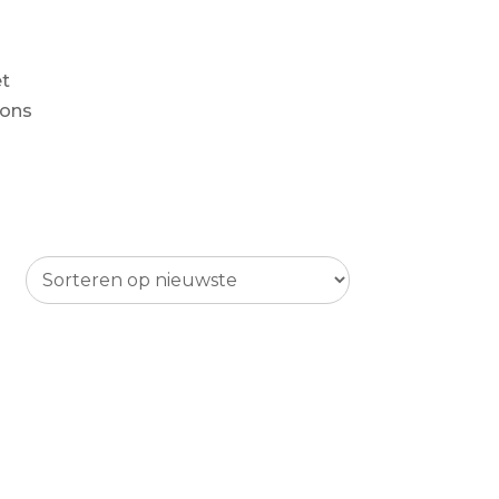
et
 ons