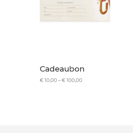
Cadeaubon
Price
€
10,00
–
€
100,00
range:
€ 10,00
through
€ 100,00