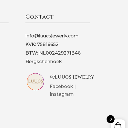
Contact
info@luucsjewerly.com
KVK: 75816652
BTW: NL002429271B46
Bergschenhoek
@luucs.jewelry
Facebook
|
Instagram
0