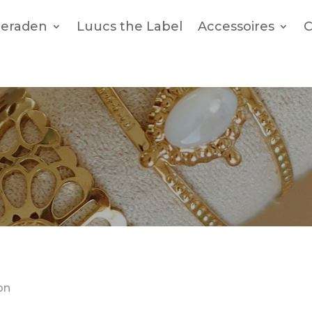
ieraden
Luucs the Label
Accessoires
C
on