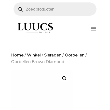
Producten
zoeken
Home
/
Winkel
/
Sieraden
/
Oorbellen
/
Oorbellen Brown Diamond