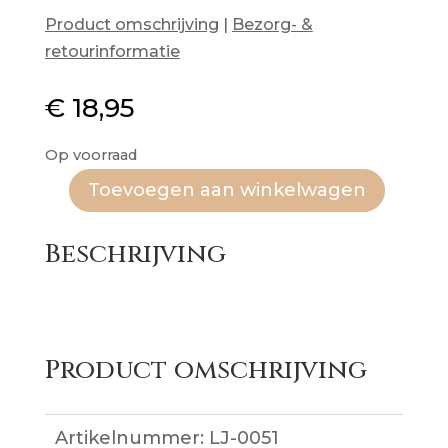
Product omschrijving
|
Bezorg- &
retourinformatie
€
18,95
Op voorraad
Toevoegen aan winkelwagen
Oorbellen
Brown
Beschrijving
Diamond
aantal
Product omschrijving
Artikelnummer:
LJ-0051