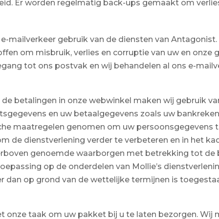
eid. Er worden regelmatig back-ups gemaakt om verlie
e e-mailverkeer gebruik van de diensten van Antagonist.
ffen om misbruik, verlies en corruptie van uw en onze 
ang tot ons postvak en wij behandelen al ons e-mailve
 de betalingen in onze webwinkel maken wij gebruik van
tsgegevens en uw betaalgegevens zoals uw bankrekenin
sche maatregelen genomen om uw persoonsgegevens te
m de dienstverlening verder te verbeteren en in het k
hierboven genoemde waarborgen met betrekking tot de
epassing op de onderdelen van Mollie’s dienstverlenin
r dan op grond van de wettelijke termijnen is toegesta
s het onze taak om uw pakket bij u te laten bezorgen. Wi