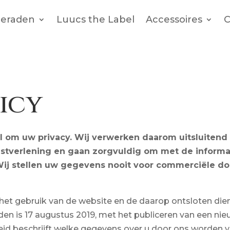
ieraden
Luucs the Label
Accessoires
C
icy
eel om uw privacy. Wij verwerken daarom uitsluiten
nstverlening en gaan zorgvuldig om met de informat
j stellen uw gegevens nooit voor commerciële doe
p het gebruik van de website en de daarop ontsloten di
n is 17 augustus 2019, met het publiceren van een nieu
eleid beschrijft welke gegevens over u door ons worden