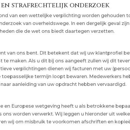
 en strafrechtelijk onderzoek
nd van een wettelijke verplichting worden gehouden t
 onderzoek van overheidswege. In een dergelijk geval z
kheden die de wet ons biedt daartegen verzetten.
t van ons bent. Dit betekent dat wij uw klantprofiel b
 te maken. Als u dit bij ons aangeeft zullen wij dit tev
tieve verplichtingen dienen wij facturen met uw (pers
de toepasselijke termijn loopt bewaren. Medewerkers h
j naar aanleiding van uw opdracht hebben vervaardigd.
 en Europese wetgeving heeft u als betrokkene bepaa
ns worden verwerkt. Wij leggen u hieronder uit welke r
uren wij om misbruik te voorkomen afschriften en kopie