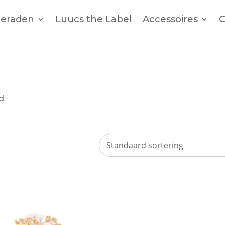
ieraden
Luucs the Label
Accessoires
C
ed