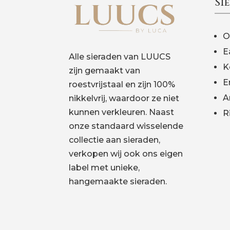
Si
O
E
Alle sieraden van LUUCS
K
zijn gemaakt van
E
roestvrijstaal en zijn 100%
A
nikkelvrij, waardoor ze niet
kunnen verkleuren. Naast
R
onze standaard wisselende
collectie aan sieraden,
verkopen wij ook ons eigen
label met unieke,
hangemaakte sieraden.