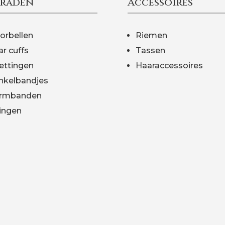
eraden
Accessoires
orbellen
Riemen
ar cuffs
Tassen
ettingen
Haaraccessoires
nkelbandjes
rmbanden
ingen