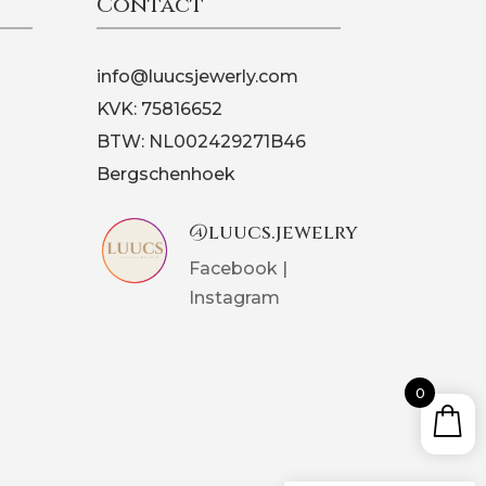
Contact
info@luucsjewerly.com
KVK: 75816652
BTW: NL002429271B46
Bergschenhoek
@luucs.jewelry
Facebook
|
Instagram
0